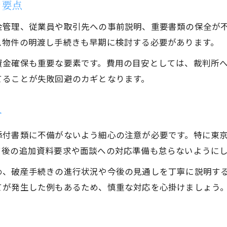
き要点
従業員対応でよくある失敗と改善の工夫
金管理、従業員や取引先への事前説明、重要書類の保全が
スムーズな法人破産を実現する具体的な道筋
ス物件の明渡し手続きも早期に検討する必要があります。
法人破産を円滑に進めるための実践的手順
資金確保も重要な要素です。費用の目安としては、裁判所
破産手続き全体の進行管理と段取りのコツ
てることが失敗回避のカギとなります。
スムーズな破産実現に必要な準備事項とは
破産の各段階で重要な実務ポイントを紹介
介
現場で役立つ法人破産の進行事例と対策
添付書類に不備がないよう細心の注意が必要です。特に東
て後の追加資料要求や面談への対応準備も怠らないように
め、破産手続きの進行状況や今後の見通しを丁寧に説明す
てが発生した例もあるため、慎重な対応を心掛けましょう