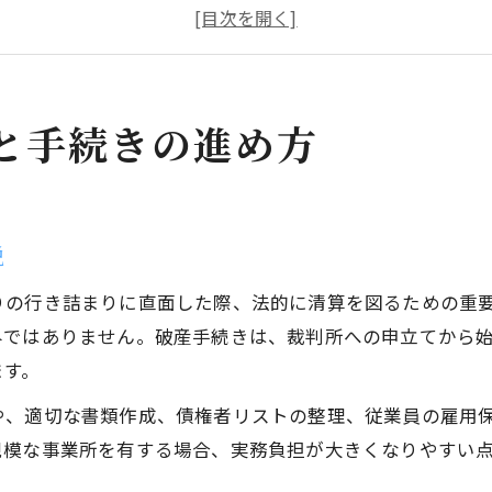
法人破産は自分で進められるのか実務解説
破産手続きを始める前に知っておくべき要点
破産申立て時に押さえたい注意点を紹介
東京都千代田区大手町で進める破産準備の実務
と手続きの進め方
破産準備で重要な実務ポイントを徹底解説
千代田区大手町での法人破産の特徴と流れ
破産に向けた事前準備と失敗しない手順
説
実際に求められる破産手続き準備の進め方
りの行き詰まりに直面した際、法的に清算を図るための重
破産申立て前後の従業員対応と実務注意点
外ではありません。破産手続きは、裁判所への申立てから
破産管轄や申立てポイント徹底整理
ます。
法人破産の管轄裁判所の確認ポイント
や、適切な書類作成、債権者リストの整理、従業員の雇用
申立て時に誤りやすい破産管轄の実例解説
規模な事業所を有する場合、実務負担が大きくなりやすい
会社の本店所在地での破産申立ての注意点