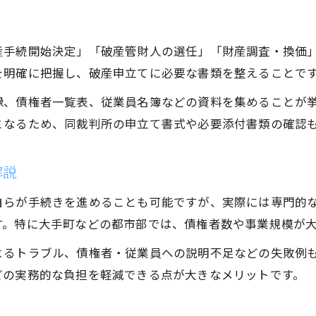
破産管轄と申立て書類準備の実務的コツ
代表者個人と法人破産を同時申立てする場合
産手続開始決定」「破産管財人の選任」「財産調査・換価
手続き費用の内訳と資金確保の工夫とは
を明確に把握し、破産申立てに必要な書類を整えることで
法人破産手続き費用の内訳を徹底解説
録、債権者一覧表、従業員名簿などの資料を集めることが
破産費用が不足する場合の資金確保術
となるため、同裁判所の申立て書式や必要添付書類の確認
申立手数料や予納金の現実的な負担とは
破産費用の支払い方法と節約の工夫を紹介
解説
会社規模や負債額で変わる費用の見通し
自らが手続きを進めることも可能ですが、実際には専門的
破産時に従業員対応で押さえたい注意点
す。特に大手町などの都市部では、債権者数や事業規模が
破産手続き開始前後の従業員対応ポイント
よるトラブル、債権者・従業員への説明不足などの失敗例
解雇通知や賃金支払いに関する破産実務
どの実務的な負担を軽減できる点が大きなメリットです。
従業員保護と破産時のトラブル回避策とは
破産と同時に進めるべき従業員への説明法