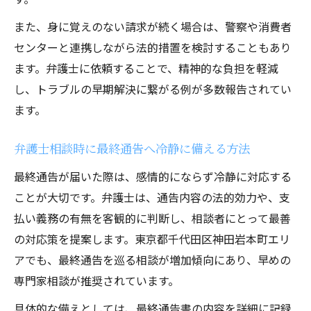
弁護士相談の費用相場と安心の選び方
また、身に覚えのない請求が続く場合は、警察や消費者
1時間相談時の弁護士費用の目安と確認方法
センターと連携しながら法的措置を検討することもあり
弁護士費用の比較で見極める安心ポイント
ます。弁護士に依頼することで、精神的な負担を軽減
し、トラブルの早期解決に繋がる例が多数報告されてい
無料相談や費用説明が明確な弁護士の特徴
ます。
追加費用の有無を弁護士に確認するポイン
ト
弁護士相談時に最終通告へ冷静に備える方法
資料準備で信頼される弁護士相談の進め方
最終通告が届いた際は、感情的にならず冷静に対応する
弁護士に信頼される資料準備のコツと流れ
ことが大切です。弁護士は、通告内容の法的効力や、支
身に覚えがない請求も資料整理で弁護士が
払い義務の有無を客観的に判断し、相談者にとって最善
安心
の対応策を提案します。東京都千代田区神田岩本町エリ
弁護士相談前に揃えたい基本資料とその理
アでも、最終通告を巡る相談が増加傾向にあり、早めの
由
専門家相談が推奨されています。
弁護士が重視する書類のまとめ方とポイン
具体的な備えとしては、最終通告書の内容を詳細に記録