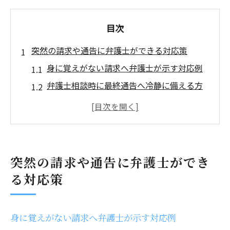
目次
突然の請求や通告に弁護士ができる対応策
身に覚えがない請求へ弁護士が示す対応例
弁護士相談時に最終通告へ冷静に備える方
法
弁護士が解説する突然の通知に慌てないコ
ツ
やばい請求書が届いたときの弁護士活用術
突然の請求や通告に弁護士ができ
電話が繋がらない時も弁護士へ安心相談を
る対応策
神田岩本町で弁護士相談時の期間の考え方
弁護士への相談期間はどれくらい必要か
身に覚えがない請求へ弁護士が示す対応例
相談予約から解決まで弁護士の対応期間目