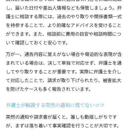
ト
し、届いた日付や差出人情報なども保管しましょう。弁
トラブル相談時に役立つ弁護士向け資料の
護士に相談する際には、過去のやり取りや関係書類一式
用意
を持参することで、より的確なアドバイスを受けること
神田岩本町で失敗しない弁護士への依頼術
ができます。また、相談前に費用の目安や相談時間につ
弁護士依頼時に失敗しないポイントと流れ
いて確認しておくと安心です。
誠実な対応で弁護士に信頼される依頼方法
万が一、通告内容に覚えがない場合や脅迫的な表現が含
弁護士に相談する際の注意点と安心対応策
まれている場合は、決して単独で対応せず、弁護士を通
身に覚えのないトラブルでも弁護士に任せ
してやり取りすることが重要です。実際に弁護士を介し
るコツ
て対応したことで、請求が取り下げられたり、被害拡大
弁護士選びで後悔しないための依頼時の注
を防げたケースも多く報告されています。
意点
弁護士が解説する突然の通知に慌てないコツ
突然の通知や請求書が届くと、誰しも動揺しがちです
が、まずは落ち着いて事実確認を行うことが大切です。