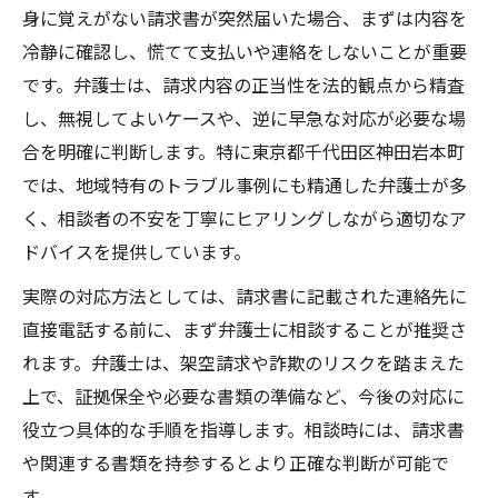
安
身に覚えがない請求書が突然届いた場合、まずは内容を
冷静に確認し、慌てて支払いや連絡をしないことが重要
弁護士に依頼する際の平均的な期間の流れ
です。弁護士は、請求内容の正当性を法的観点から精査
身に覚えない事案で弁護士が重視する時間
し、無視してよいケースや、逆に早急な対応が必要な場
管理
合を明確に判断します。特に東京都千代田区神田岩本町
最終通告への対応に適した弁護士相談期間
では、地域特有のトラブル事例にも精通した弁護士が多
弁護士に嫌がられない相談時の心得とは
く、相談者の不安を丁寧にヒアリングしながら適切なア
弁護士が嫌がる事を避ける相談マナーの基
ドバイスを提供しています。
本
実際の対応方法としては、請求書に記載された連絡先に
感情的な態度を控える弁護士相談のコツ
直接電話する前に、まず弁護士に相談することが推奨さ
弁護士が信頼を感じる誠実な対応ポイント
れます。弁護士は、架空請求や詐欺のリスクを踏まえた
弁護士への伝え方で注意すべきポイントと
上で、証拠保全や必要な書類の準備など、今後の対応に
は
役立つ具体的な手順を指導します。相談時には、請求書
弁護士相談時に重要な資料整理と事前準備
や関連する書類を持参するとより正確な判断が可能で
費用目安を知り安心できる弁護士選び方
す。