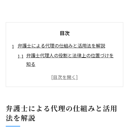
目次
弁護士による代理の仕組みと活用法を解説
弁護士代理人の役割と法律上の位置づけを
知る
弁護士代理権の範囲と適用場面を正しく理
解する
弁護士に代理を依頼する際の基本的な流れ
とは
弁護士による代理の仕組みと活用
弁護士代理人委任状が必要なケースと重要
法を解説
性
弁護士代理交渉が有効なトラブル解決の理