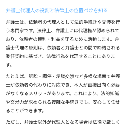
由
弁護士代理人の役割と法律上の位置づけを知る
代理人として弁護士を選ぶ際の注意点
弁護士は、依頼者の代理人として法的手続きや交渉を行
弁護士代理人選びで重視すべき信頼性と実
う専門家です。法律上、弁護士には代理権が認められて
績
おり、依頼者の権利・利益を守るために活動します。弁
弁護士代理人契約時に確認すべきポイント
護士代理の原則は、依頼者と弁護士との間で締結される
委任契約に基づき、法律行為を代理することにありま
弁護士代理人費用相場と見積もりの比較方
す。
法
弁護士代理人に本人が直接連絡してよいか
たとえば、訴訟・調停・示談交渉など多様な場面で弁護
弁護士代理人を認めない場合のリスクと対
士が依頼者の代わりに対応でき、本人が直接出向く必要
策
がなくなるメリットがあります。これにより、法的知識
や交渉力が求められる複雑な手続きでも、安心して任せ
委任から始まる弁護士代理の流れを知ろう
ることができます。
弁護士代理人への委任手続きの基本ステッ
プ
ただし、弁護士以外が代理人となる場合は法律で厳しく