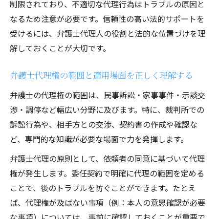
制限されており、不適切な代理行為はトラブルの原因と
弁護士代理人委任状の記載内容とチェック
なるため注意が必要です。信頼性の高い法的サポートを
事項
受けるには、弁護士代理人の役割と法的な位置づけを理
弁護士代理の範囲は委任内容でどう変わる
解しておくことが大切です。
か
弁護士代理人契約後の進行管理と注意点
弁護士代理権の範囲と適用場面を正しく理解する
弁護士代理による交渉開始のタイミングを
弁護士の代理権の範囲は、民事訴訟・家事事件・示談交
知る
渉・調停など幅広い分野に及びます。特に、裁判所での
交渉を任せるなら弁護士代理が頼りになる理由
訴訟行為や、相手方との交渉、契約書の作成や確認な
弁護士代理交渉で得られるメリットと安心
ど、専門的な知識が必要な場面で力を発揮します。
感
弁護士代理の原則として、依頼者の同意に基づいて代理
弁護士代理人の交渉権と委任状の重要な関
権が発生します。委任契約で明確に代理の範囲を定める
係
ことで、後のトラブルを防ぐことができます。たとえ
弁護士代理人による交渉費用の目安と内訳
ば、代理権が及ばない事項（例：本人の意思確認が必要
弁護士代理人が交渉を進める際の注意点と
な事項）については、事前に確認しておくことが重要で