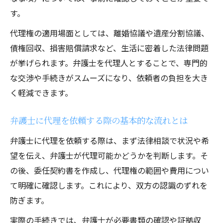
は
す。
弁護士代理交渉が本人交渉と異なるポイン
代理権の適用場面としては、離婚協議や遺産分割協議、
ト
債権回収、損害賠償請求など、生活に密着した法律問題
弁護士代理の範囲と権限の見極めポイント
が挙げられます。弁護士を代理人とすることで、専門的
弁護士代理権限の範囲を判断する基準とは
な交渉や手続きがスムーズになり、依頼者の負担を大き
弁護士代理の原則と例外的な事例を押さえ
く軽減できます。
る
弁護士代理人委任状が権限に及ぼす影響
弁護士に代理を依頼する際の基本的な流れとは
弁護士代理人の範囲外依頼に注意する理由
弁護士に代理を依頼する際は、まず法律相談で状況や希
弁護士代理と民法上の任意代理の違いを解
望を伝え、弁護士が代理可能かどうかを判断します。そ
説
の後、委任契約書を作成し、代理権の範囲や費用につい
て明確に確認します。これにより、双方の認識のずれを
費用相場や契約時の確認事項を押さえるには
防ぎます。
弁護士代理人費用相場の目安と確認方法
実際の手続きでは、弁護士が必要書類の確認や証拠収
弁護士代理人契約前に必ず確認したい事項