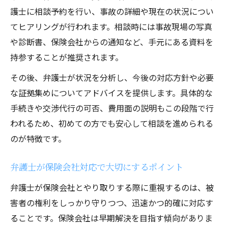
の特徴
護士に相談予約を行い、事故の詳細や現在の状況につい
事故直後に知っておきたい実践的アドバイス
てヒアリングが行われます。相談時には事故現場の写真
や診断書、保険会社からの通知など、手元にある資料を
事故直後に弁護士が伝える重要な初動対応
持参することが推奨されます。
保険会社へ連絡する際の弁護士からの注意
点
その後、弁護士が状況を分析し、今後の対応方針や必要
な証拠集めについてアドバイスを提供します。具体的な
弁護士が解説する事故現場での証拠確保の
手続きや交渉代行の可否、費用面の説明もこの段階で行
コツ
われるため、初めての方でも安心して相談を進められる
東京都千代田区神田花岡町での事故直後相
のが特徴です。
談の流れ
事故直後に弁護士へ相談すべき理由
弁護士が保険会社対応で大切にするポイント
損害賠償請求を有利に進めるための弁護士活用
弁護士が保険会社とやり取りする際に重視するのは、被
術
害者の権利をしっかり守りつつ、迅速かつ的確に対応す
弁護士が保険会社に求める賠償請求の重要
ることです。保険会社は早期解決を目指す傾向がありま
性