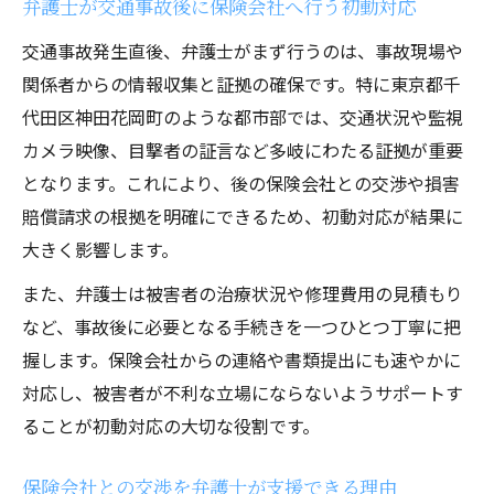
弁護士が交通事故後に保険会社へ行う初動対応
示談交渉に弁護士を活用する際のポイント
交通事故発生直後、弁護士がまず行うのは、事故現場や
弁護士による示談交渉のメリットと注意点
関係者からの情報収集と証拠の確保です。特に東京都千
保険会社との示談条件で弁護士が交渉する
代田区神田花岡町のような都市部では、交通状況や監視
意義
カメラ映像、目撃者の証言など多岐にわたる証拠が重要
となります。これにより、後の保険会社との交渉や損害
交通事故の示談で弁護士が重視する証拠収
賠償請求の根拠を明確にできるため、初動対応が結果に
集
大きく影響します。
弁護士活用で示談金が変わる理由と実例
示談交渉時に弁護士が確認する保険会社の
また、弁護士は被害者の治療状況や修理費用の見積もり
姿勢
など、事故後に必要となる手続きを一つひとつ丁寧に把
握します。保険会社からの連絡や書類提出にも速やかに
保険会社との交渉をスムーズに進める秘訣
対応し、被害者が不利な立場にならないようサポートす
弁護士が保険会社対応で重視する事前準備
ることが初動対応の大切な役割です。
保険会社とのやりとりで弁護士が助言する
工夫
保険会社との交渉を弁護士が支援できる理由