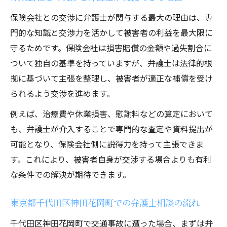
弁護士が保険会社との交渉を円滑に進める
保険会社との交渉に弁護士が関与する最大の理由は、専
方法
門的な知識と交渉力を活かして被害者の利益を最大限に
東京都千代田区神田花岡町での実践的な弁
守るためです。保険会社は損害賠償の金額や過失割合に
護士の支援例
ついて独自の基準を持っていますが、弁護士は法律的根
弁護士が推奨する事故後の交渉ポイント
拠に基づいて主張を整理し、被害者が適正な補償を受け
弁護士相談で事故後の不安を軽減する方法
られるよう交渉を進めます。
交通事故後に弁護士が提供する安心サポー
例えば、治療費や休業損害、慰謝料などの算定において
ト
も、弁護士が介入することで専門的な査定や資料提出が
保険会社対応で弁護士が解決できる悩み
可能となり、保険会社側に説得力を持って主張できま
弁護士相談で保険会社との不安を解消する
す。これにより、被害者自身が交渉する場合よりも有利
方法
な条件での解決が期待できます。
事故後の不安を減らす弁護士の具体的対応
例
東京都千代田区神田花岡町での弁護士相談の流れ
東京都千代田区神田花岡町での弁護士相談
千代田区神田花岡町で交通事故に遭った場合、まずは弁