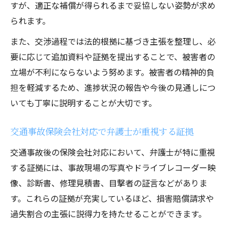
すが、適正な補償が得られるまで妥協しない姿勢が求め
損害賠償請求で弁護士が重視するポイント
られます。
保険会社対応で弁護士が行う請求サポート
また、交渉過程では法的根拠に基づき主張を整理し、必
事例
要に応じて追加資料や証拠を提出することで、被害者の
弁護士活用で損害賠償請求が有利になる理
立場が不利にならないよう努めます。被害者の精神的負
由
担を軽減するため、進捗状況の報告や今後の見通しにつ
東京都千代田区神田花岡町での賠償請求支
いても丁寧に説明することが大切です。
援例
交通事故保険会社対応で弁護士が重視する証拠
交通事故後の保険会社対応において、弁護士が特に重視
する証拠には、事故現場の写真やドライブレコーダー映
像、診断書、修理見積書、目撃者の証言などがありま
す。これらの証拠が充実しているほど、損害賠償請求や
過失割合の主張に説得力を持たせることができます。